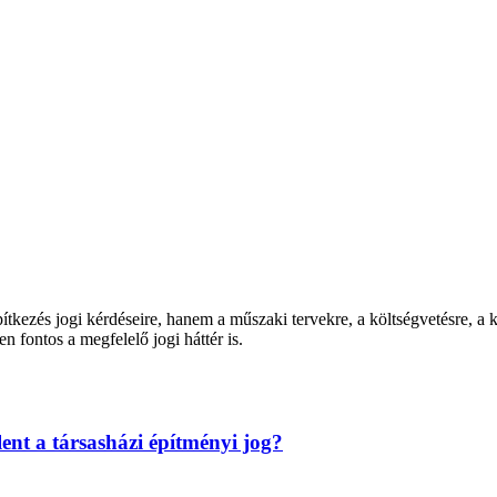
kezés jogi kérdéseire, hanem a műszaki tervekre, a költségvetésre, a ki
n fontos a megfelelő jogi háttér is.
lent a társasházi építményi jog?