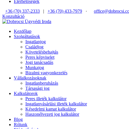
Elérhetőségek
+36 (70) 337-2333
|
+36 (70) 433-7979
·
office@dobrocsi.c
Konzultáció
Kezdőlap
Szolgáltatások
Ingatlanjog
Családjog
Követelésbehajtás
Peres képviselet
Jogi tanácsadás
Munkajog
Bizalmi vagyonkezelés
Vállalkozásoknak
Ingatlanberuházás
Társasági jog
Kalkulátorok
Peres illeték kalkulátor
Ingatlanvásárlási illeték kalkulátor
Késedelmi kamat kalkulátor
Haszonélvezeti jog kalkulátor
Blog
Rólunk