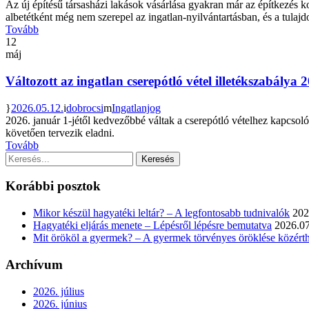
Az új építésű társasházi lakások vásárlása gyakran már az építkezés ko
albetétként még nem szerepel az ingatlan-nyilvántartásban, és a tulajd
Tovább
12
máj
Változott az ingatlan cserepótló vétel illetékszabálya 2
2026.05.12.
dobrocsi
Ingatlanjog
2026. január 1-jétől kedvezőbbé váltak a cserepótló vételhez kapcsoló
követően tervezik eladni.
Tovább
Korábbi posztok
Mikor készül hagyatéki leltár? – A legfontosabb tudnivalók
202
Hagyatéki eljárás menete – Lépésről lépésre bemutatva
2026.07
Mit örököl a gyermek? – A gyermek törvényes öröklése közért
Archívum
2026. július
2026. június