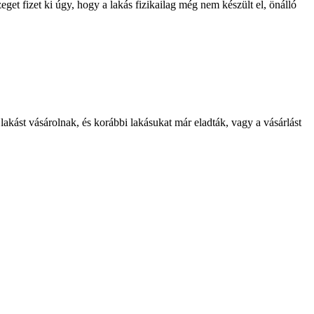
get fizet ki úgy, hogy a lakás fizikailag még nem készült el, önálló
akást vásárolnak, és korábbi lakásukat már eladták, vagy a vásárlást