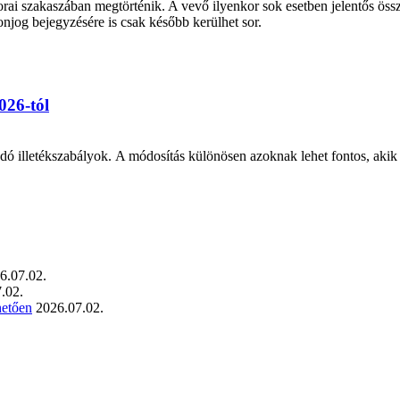
rai szakaszában megtörténik. A vevő ilyenkor sok esetben jelentős össze
onjog bejegyzésére is csak később kerülhet sor.
026-tól
dó illetékszabályok. A módosítás különösen azoknak lehet fontos, akik l
6.07.02.
.02.
hetően
2026.07.02.