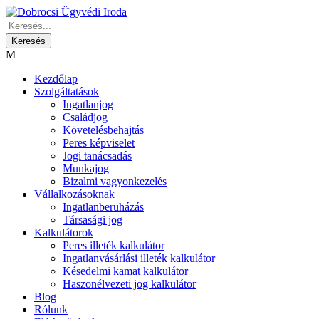
Kezdőlap
Szolgáltatások
Ingatlanjog
Családjog
Követelésbehajtás
Peres képviselet
Jogi tanácsadás
Munkajog
Bizalmi vagyonkezelés
Vállalkozásoknak
Ingatlanberuházás
Társasági jog
Kalkulátorok
Peres illeték kalkulátor
Ingatlanvásárlási illeték kalkulátor
Késedelmi kamat kalkulátor
Haszonélvezeti jog kalkulátor
Blog
Rólunk