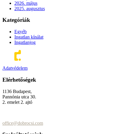
2026. május
2025. augusztus
Kategóriák
Egyéb
Ingatlan kínálat
Ingatlanjog
Adatvédelem
Elérhetőségek
1136 Budapest,
Pannónia utca 30.
2. emelet 2. ajtó
+36 (70) 337-2333
+36 (70) 433-7979
office@dobrocsi.com