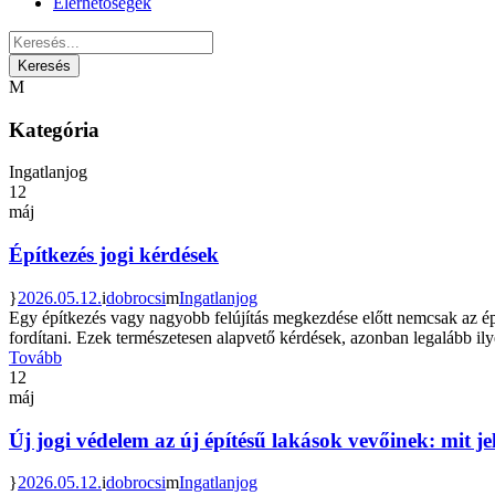
Elérhetőségek
Kategória
Ingatlanjog
12
máj
Építkezés jogi kérdések
2026.05.12.
dobrocsi
Ingatlanjog
Egy építkezés vagy nagyobb felújítás megkezdése előtt nemcsak az épít
fordítani. Ezek természetesen alapvető kérdések, azonban legalább ilye
Tovább
12
máj
Új jogi védelem az új építésű lakások vevőinek: mit je
2026.05.12.
dobrocsi
Ingatlanjog