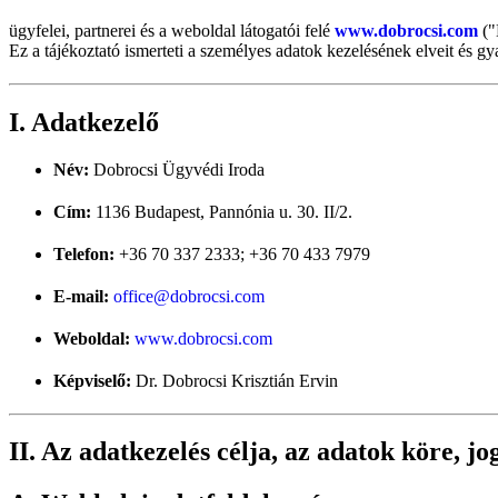
ügyfelei, partnerei és a weboldal látogatói felé
www.dobrocsi.com
("
Ez a tájékoztató ismerteti a személyes adatok kezelésének elveit és gya
I. Adatkezelő
Név:
Dobrocsi Ügyvédi Iroda
Cím:
1136 Budapest, Pannónia u. 30. II/2.
Telefon:
+36 70 337 2333; +36 70 433 7979
E-mail:
office@dobrocsi.com
Weboldal:
www.dobrocsi.com
Képviselő:
Dr. Dobrocsi Krisztián Ervin
II. Az adatkezelés célja, az adatok köre, j