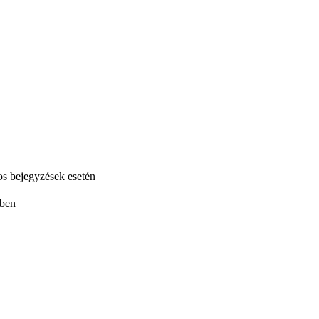
os bejegyzések esetén
ében