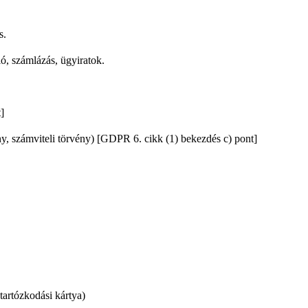
s.
ó, számlázás, ügyiratok.
]
ny, számviteli törvény) [GDPR 6. cikk (1) bekezdés c) pont]
tartózkodási kártya)