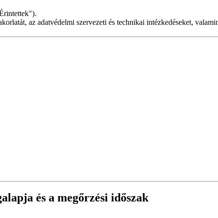
Érintettek").
korlatát, az adatvédelmi szervezeti és technikai intézkedéseket, valamint
ogalapja és a megőrzési időszak