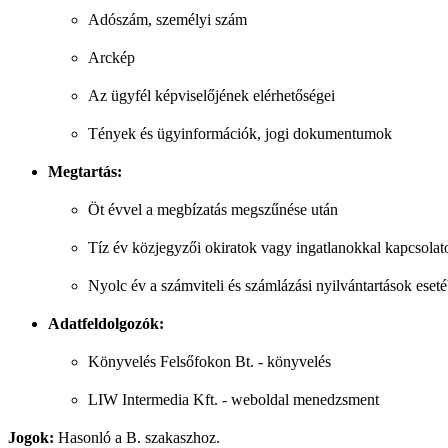
Adószám, személyi szám
Arckép
Az ügyfél képviselőjének elérhetőségei
Tények és ügyinformációk, jogi dokumentumok
Megtartás:
Öt évvel a megbízatás megszűnése után
Tíz év közjegyzői okiratok vagy ingatlanokkal kapcsolat
Nyolc év a számviteli és számlázási nyilvántartások eset
Adatfeldolgozók:
Könyvelés Felsőfokon Bt. - könyvelés
LIW Intermedia Kft. - weboldal menedzsment
Jogok:
Hasonló a B. szakaszhoz.