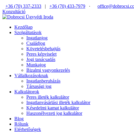
+36 (70) 337-2333
|
+36 (70) 433-7979
·
office@dobrocsi.c
Konzultáció
Kezdőlap
Szolgáltatások
Ingatlanjog
Családjog
Követelésbehajtás
Peres képviselet
Jogi tanácsadás
Munkajog
Bizalmi vagyonkezelés
Vállalkozásoknak
Ingatlanberuházás
Társasági jog
Kalkulátorok
Peres illeték kalkulátor
Ingatlanvásárlási illeték kalkulátor
Késedelmi kamat kalkulátor
Haszonélvezeti jog kalkulátor
Blog
Rólunk
Elérhetőségek