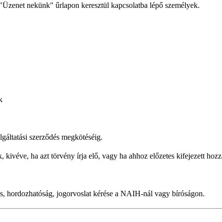
"Üzenet nekünk" űrlapon keresztül kapcsolatba lépő személyek.
k
olgáltatási szerződés megkötéséig.
kivéve, ha azt törvény írja elő, vagy ha ahhoz előzetes kifejezett hozz
kozás, hordozhatóság, jogorvoslat kérése a NAIH-nál vagy bíróságon.