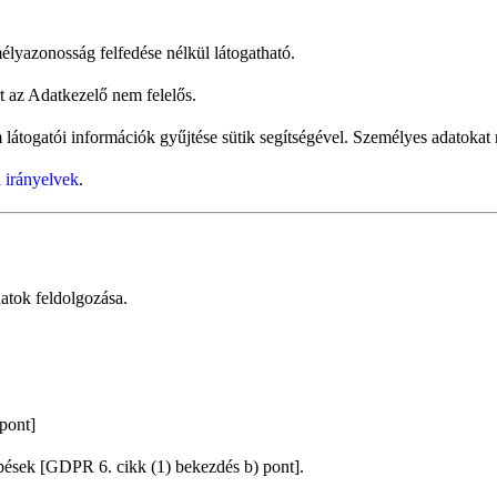
yazonosság felfedése nélkül látogatható.
 az Adatkezelő nem felelős.
látogatói információk gyűjtése sütik segítségével. Személyes adatokat
 irányelvek
.
atok feldolgozása.
pont]
épések [GDPR 6. cikk (1) bekezdés b) pont].