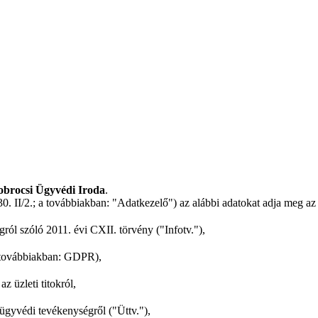
brocsi Ügyvédi Iroda
.
. II/2.; a továbbiakban: "Adatkezelő") az alábbi adatokat adja meg az
ról szóló 2011. évi CXII. törvény ("Infotv."),
a továbbiakban: GDPR),
z üzleti titokról,
ügyvédi tevékenységről ("Üttv."),