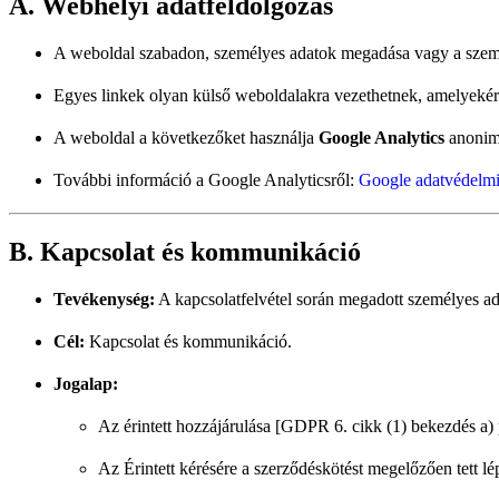
A. Webhelyi adatfeldolgozás
A weboldal szabadon, személyes adatok megadása vagy a személ
Egyes linkek olyan külső weboldalakra vezethetnek, amelyekért
A weboldal a következőket használja
Google Analytics
anonim 
További információ a Google Analyticsről:
Google adatvédelmi
B. Kapcsolat és kommunikáció
Tevékenység:
A kapcsolatfelvétel során megadott személyes ad
Cél:
Kapcsolat és kommunikáció.
Jogalap:
Az érintett hozzájárulása [GDPR 6. cikk (1) bekezdés a) 
Az Érintett kérésére a szerződéskötést megelőzően tett l