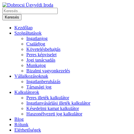
Kezdőlap
Szolgáltatások
Ingatlanjog
Családjog
Követelésbehajtás
Peres képviselet
Jogi tanácsadás
Munkajog
Bizalmi vagyonkezelés
Vállalkozásoknak
Ingatlanberuházás
Társasági jog
Kalkulátorok
Peres illeték kalkulátor
Ingatlanvásárlási illeték kalkulátor
Késedelmi kamat kalkulátor
Haszonélvezeti jog kalkulátor
Blog
Rólunk
Elérhetőségek