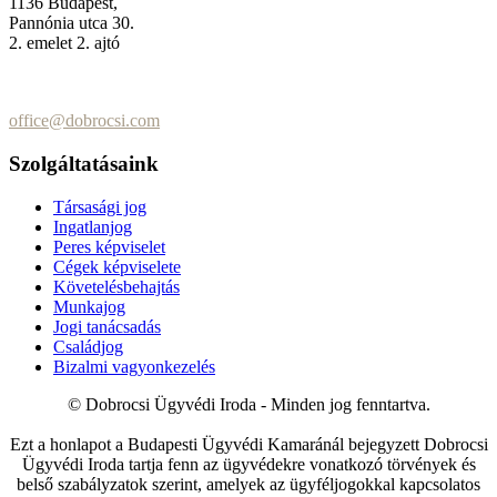
1136 Budapest,
Pannónia utca 30.
2. emelet 2. ajtó
+36 (70) 337-2333
+36 (70) 433-7979
office@dobrocsi.com
Szolgáltatásaink
Társasági jog
Ingatlanjog
Peres képviselet
Cégek képviselete
Követelésbehajtás
Munkajog
Jogi tanácsadás
Családjog
Bizalmi vagyonkezelés
© Dobrocsi Ügyvédi Iroda - Minden jog fenntartva.
Ezt a honlapot a Budapesti Ügyvédi Kamaránál bejegyzett Dobrocsi
Ügyvédi Iroda tartja fenn az ügyvédekre vonatkozó törvények és
belső szabályzatok szerint, amelyek az ügyféljogokkal kapcsolatos