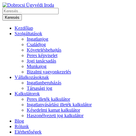
Kezdőlap
Szolgáltatások
Ingatlanjog
Családjog
Követelésbehajtás
Peres képviselet
Jogi tanácsadás
Munkajog
Bizalmi vagyonkezelés
Vállalkozásoknak
Ingatlanberuházás
Társasági jog
Kalkulátorok
Peres illeték kalkulátor
Ingatlanvásárlási illeték kalkulátor
Késedelmi kamat kalkulátor
Haszonélvezeti jog kalkulátor
Blog
Rólunk
Elérhetőségek