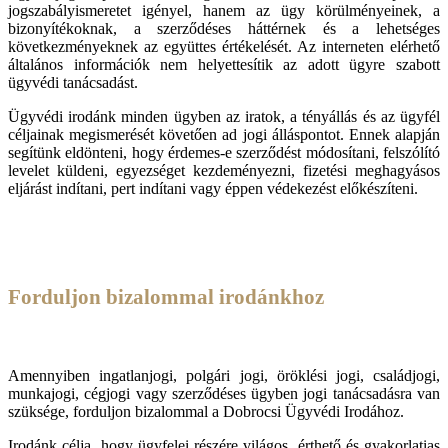
jogszabályismeretet igényel, hanem az ügy körülményeinek, a
bizonyítékoknak, a szerződéses háttérnek és a lehetséges
következményeknek az együttes értékelését. Az interneten elérhető
általános információk nem helyettesítik az adott ügyre szabott
ügyvédi tanácsadást.
Ügyvédi irodánk minden ügyben az iratok, a tényállás és az ügyfél
céljainak megismerését követően ad jogi álláspontot. Ennek alapján
segítünk eldönteni, hogy érdemes-e szerződést módosítani, felszólító
levelet küldeni, egyezséget kezdeményezni, fizetési meghagyásos
eljárást indítani, pert indítani vagy éppen védekezést előkészíteni.
Forduljon bizalommal irodánkhoz
Amennyiben ingatlanjogi, polgári jogi, öröklési jogi, családjogi,
munkajogi, cégjogi vagy szerződéses ügyben jogi tanácsadásra van
szüksége, forduljon bizalommal a Dobrocsi Ügyvédi Irodához.
Irodánk célja, hogy ügyfelei részére világos, érthető és gyakorlatias