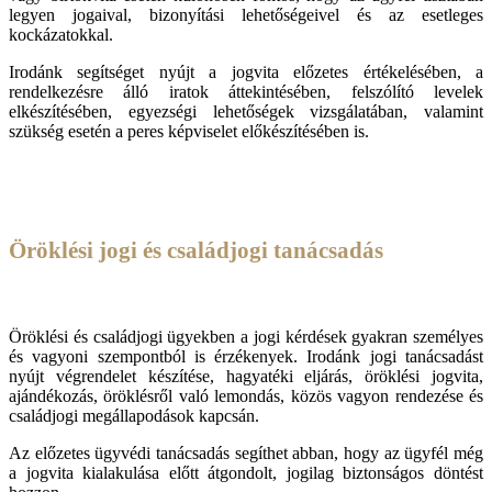
legyen jogaival, bizonyítási lehetőségeivel és az esetleges
kockázatokkal.
Irodánk segítséget nyújt a jogvita előzetes értékelésében, a
rendelkezésre álló iratok áttekintésében, felszólító levelek
elkészítésében, egyezségi lehetőségek vizsgálatában, valamint
szükség esetén a peres képviselet előkészítésében is.
Öröklési jogi és családjogi tanácsadás
Öröklési és családjogi ügyekben a jogi kérdések gyakran személyes
és vagyoni szempontból is érzékenyek. Irodánk jogi tanácsadást
nyújt végrendelet készítése, hagyatéki eljárás, öröklési jogvita,
ajándékozás, öröklésről való lemondás, közös vagyon rendezése és
családjogi megállapodások kapcsán.
Az előzetes ügyvédi tanácsadás segíthet abban, hogy az ügyfél még
a jogvita kialakulása előtt átgondolt, jogilag biztonságos döntést