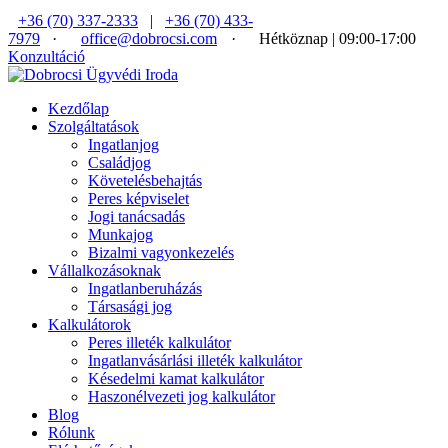
+36 (70) 337-2333
|
+36 (70) 433-
7979
·
office@dobrocsi.com
·
Hétköznap | 09:00-17:00
Konzultáció
Kezdőlap
Szolgáltatások
Ingatlanjog
Családjog
Követelésbehajtás
Peres képviselet
Jogi tanácsadás
Munkajog
Bizalmi vagyonkezelés
Vállalkozásoknak
Ingatlanberuházás
Társasági jog
Kalkulátorok
Peres illeték kalkulátor
Ingatlanvásárlási illeték kalkulátor
Késedelmi kamat kalkulátor
Haszonélvezeti jog kalkulátor
Blog
Rólunk