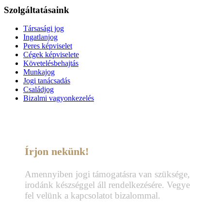
Szolgáltatásaink
Társasági jog
Ingatlanjog
Peres képviselet
Cégek képviselete
Követelésbehajtás
Munkajog
Jogi tanácsadás
Családjog
Bizalmi vagyonkezelés
Írjon nekünk!
Amennyiben jogi támogatásra van szüksége,
irodánk készséggel áll rendelkezésére. Vegye
fel velünk a kapcsolatot bizalommal.
Telefon: