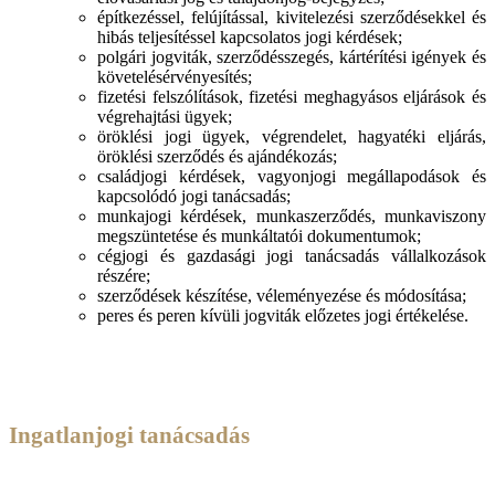
építkezéssel, felújítással, kivitelezési szerződésekkel és
hibás teljesítéssel kapcsolatos jogi kérdések;
polgári jogviták, szerződésszegés, kártérítési igények és
követelésérvényesítés;
fizetési felszólítások, fizetési meghagyásos eljárások és
végrehajtási ügyek;
öröklési jogi ügyek, végrendelet, hagyatéki eljárás,
öröklési szerződés és ajándékozás;
családjogi kérdések, vagyonjogi megállapodások és
kapcsolódó jogi tanácsadás;
munkajogi kérdések, munkaszerződés, munkaviszony
megszüntetése és munkáltatói dokumentumok;
cégjogi és gazdasági jogi tanácsadás vállalkozások
részére;
szerződések készítése, véleményezése és módosítása;
peres és peren kívüli jogviták előzetes jogi értékelése.
Ingatlanjogi tanácsadás