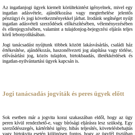
Az ingatlanjogi ügyek kiemelt körültekintést igényelnek, mivel egy
ingatlan adásvétele, ajándékozása vagy megterhelése jelentős
pénzügyi és jogi következményekkel járhat. Irodánk segítséget nyújt
ingatlan adásvételi szerződések előkészítésében, véleményezésében
és ellenjegyzésében, valamint a tulajdonjog-bejegyzési eljárás teljes
körű lebonyolításában.
Jogi tanácsadást nyújtunk többek között lakásvásárlás, családi ház
értékesítése, ajándékozás, haszonélvezeti jog alapítása vagy törlése,
elővásárlási jog, közös tulajdon, birtokbaadás, illetékkérdések és
ingatlan-nyilvántartási ügyek kapcsán is.
Jogi tanácsadás jogviták és peres ügyek előtt
Sok esetben már a jogvita korai szakaszában eldől, hogy az ügy
peren kívül rendezhető-e, vagy bírósági eljárásra lesz szükség. Egy
szerződésszegés, kártérítési igény, hibás teljesítés, követelésbehajtás
vagy birtokvita esetén különösen fontos, hogy az ügyfél tisztában