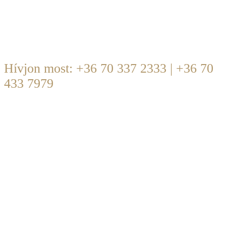
Forduljon hozzánk bizalommal!
Hívjon most: +36 70 337 2333 | +36 70
433 7979
office@dobrocsi.com
-
Hétköznap | 09:00-17:00