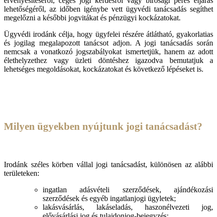
érvényesítéséről, céges jogi kérdésről vagy bírósági peres eljárás
lehetőségéről, az időben igénybe vett ügyvédi tanácsadás segíthet
megelőzni a későbbi jogvitákat és pénzügyi kockázatokat.
Ügyvédi irodánk célja, hogy ügyfelei részére átlátható, gyakorlatias
és jogilag megalapozott tanácsot adjon. A jogi tanácsadás során
nemcsak a vonatkozó jogszabályokat ismertetjük, hanem az adott
élethelyzethez vagy üzleti döntéshez igazodva bemutatjuk a
lehetséges megoldásokat, kockázatokat és következő lépéseket is.
Milyen ügyekben nyújtunk jogi tanácsadást?
Irodánk széles körben vállal jogi tanácsadást, különösen az alábbi
területeken:
ingatlan adásvételi szerződések, ajándékozási
szerződések és egyéb ingatlanjogi ügyletek;
lakásvásárlás, lakáseladás, haszonélvezeti jog,
elővásárlási jog és tulajdonjog-bejegyzés;