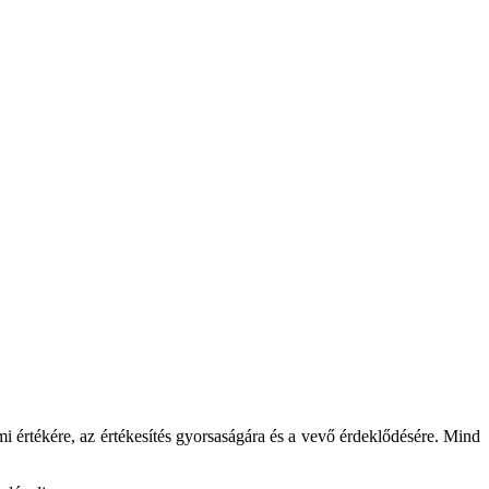
lmi értékére, az értékesítés gyorsaságára és a vevő érdeklődésére. Mind