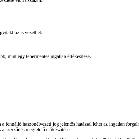
zdése előtt tisztázni:
gvitákhoz is vezethet.
ebb, mint egy tehermentes ingatlan értékesítése.
n a fennálló haszonélvezeti jog jelentős hatással lehet az ingatlan forga
s a szerződés megfelelő előkészítése.