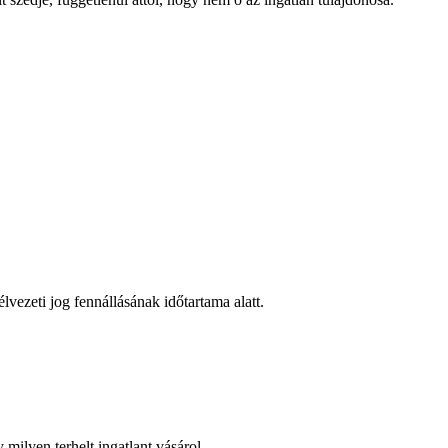
lvezeti jog fennállásának időtartama alatt.
milyen terhelt ingatlant vásárol.