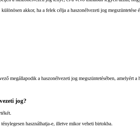
 különösen akkor, ha a felek célja a haszonélvezeti jog megszüntetése és
vező megállapodik a haszonélvezeti jog megszüntetésében, amelyért a h
vezeti jog?
tékét.
énylegesen használhatja-e, illetve mikor veheti birtokba.