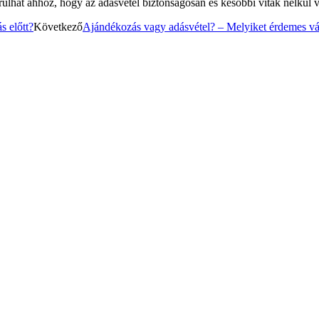
rulhat ahhoz, hogy az adásvétel biztonságosan és későbbi viták nélkül 
s előtt?
Következő
Ajándékozás vagy adásvétel? – Melyiket érdemes vál