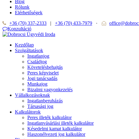
Blog
Rólunk
Elérhetőségek
+36 (70) 337-2333
|
+36 (70) 433-7979
·
office@dobroc
Konzultáció
Kezdőlap
Szolgáltatások
Ingatlanjog
Családjog
Követelésbehajtás
Peres képviselet
Jogi tanácsadás
Munkajog
Bizalmi vagyonkezelés
Vállalkozásoknak
Ingatlanberuházás
Társasági jog
Kalkulátorok
Peres illeték kalkulátor
Ingatlanvásárlási illeték kalkulátor
Késedelmi kamat kalkulátor
Haszonélvezeti jog kalkulátor