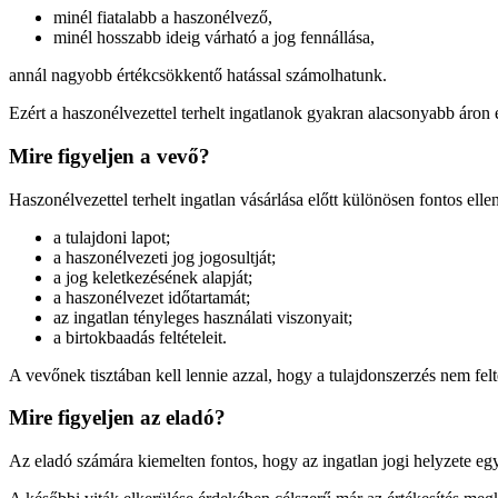
minél fiatalabb a haszonélvező,
minél hosszabb ideig várható a jog fennállása,
annál nagyobb értékcsökkentő hatással számolhatunk.
Ezért a haszonélvezettel terhelt ingatlanok gyakran alacsonyabb áron 
Mire figyeljen a vevő?
Haszonélvezettel terhelt ingatlan vásárlása előtt különösen fontos ellen
a tulajdoni lapot;
a haszonélvezeti jog jogosultját;
a jog keletkezésének alapját;
a haszonélvezet időtartamát;
az ingatlan tényleges használati viszonyait;
a birtokbaadás feltételeit.
A vevőnek tisztában kell lennie azzal, hogy a tulajdonszerzés nem felté
Mire figyeljen az eladó?
Az eladó számára kiemelten fontos, hogy az ingatlan jogi helyzete eg