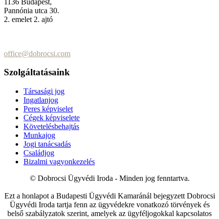
1136 Budapest,
Pannónia utca 30.
2. emelet 2. ajtó
+36 (70) 337-2333
+36 (70) 433-7979
office@dobrocsi.com
Szolgáltatásaink
Társasági jog
Ingatlanjog
Peres képviselet
Cégek képviselete
Követelésbehajtás
Munkajog
Jogi tanácsadás
Családjog
Bizalmi vagyonkezelés
© Dobrocsi Ügyvédi Iroda - Minden jog fenntartva.
Ezt a honlapot a Budapesti Ügyvédi Kamaránál bejegyzett Dobrocsi
Ügyvédi Iroda tartja fenn az ügyvédekre vonatkozó törvények és
belső szabályzatok szerint, amelyek az ügyféljogokkal kapcsolatos