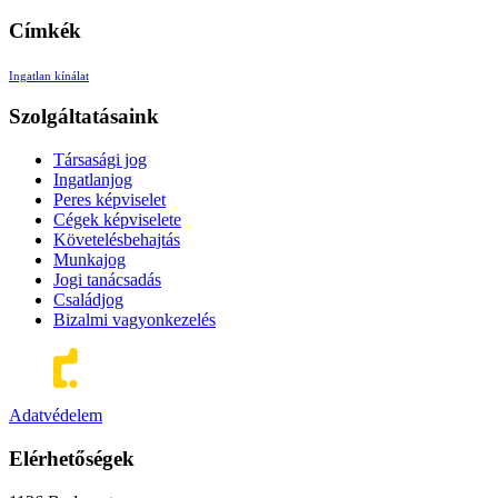
Címkék
Ingatlan kínálat
Szolgáltatásaink
Társasági jog
Ingatlanjog
Peres képviselet
Cégek képviselete
Követelésbehajtás
Munkajog
Jogi tanácsadás
Családjog
Bizalmi vagyonkezelés
Adatvédelem
Elérhetőségek