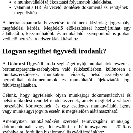
a munkavállalói tájékoztatási folyamatok kialakítása,
valamint a HR- és vezetői döntések dokumentálási rendjének
megerősítése.
A bértranszparencia bevezetése tehát nem kizárólag jogszabályi
megfelelési kérdés. Megfelelő előkészítéssel hozzájárulhat egy
átláthatóbb, kiszámíthatóbb és munkáltatói szempontból is jobban
védhető bérezési rendszer kialakításához.
Hogyan segíthet ügyvédi irodánk?
A Dobrocsi Ügyvédi Iroda segítséget nyújt munkáltatók részére a
bértranszparencia-szabályokra való felkészülésben, különösen a
munkaszerződések, munkaköri leírások, belső szabályzatok,
bérpolitikai dokumentumok és munkáltatói tájékoztatók jogi
felülvizsgálatában.
Célunk, hogy ügyfeleink olyan munkajogi dokumentációval és
belső működési renddel rendelkezzenek, amely megfelel a változó
jogszabályi környezetnek, és egy esetleges munkavállalói igény
vagy munkaügyi jogvita esetén is megfelelően alátámasztható.
Amennyiben munkáltatóként szeretné felülvizsgálni munkajogi
dokumentumait vagy felkészülni a bértranszparencia 2026-os
szabályaira, forduljon bizalommal ügyvédi irodánkhoz.