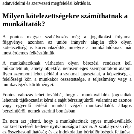
adatvédelmi és szervezeti megfelelési kérdés is.
Milyen kötelezettségekre számíthatnak a
munkáltatók?
A pontos magyar szabályozás még a jogalkotási folyamat
függvénye, azonban az uniós irányelv alapján több olyan
kötelezettség is körvonalazódik, amelyre a munkáltatóknak már
most érdemes felkészülniük.
A munkáltatóknak várhatóan olyan bérezési rendszert kell
működtetniük, amely objektív, nemsemleges szempontokon alapul.
Ilyen szempont lehet például a szakmai tapasztalat, a képzettség, a
felelősségi kör, a munkakör összetettsége, a teljesítmény vagy a
munkavégzés körülményei.
Fontos változás lehet továbbá, hogy a munkavállalók jogosultak
lehetnek tájékoztatást kérni a saját bérszintjükről, valamint az azonos
vagy egyenlő értékű munkát végző munkavállalók átlagos
bérszintjéről, nemek szerinti bontásban.
Ez nem azt jelenti, hogy a munkáltatónak egyes munkavállalók
konkrét fizetését kellene nyilvánosságra hoznia. A szabályozás célja
az összehasonlíthatóság és az indokolatlan bérkülönbségek feltárása,