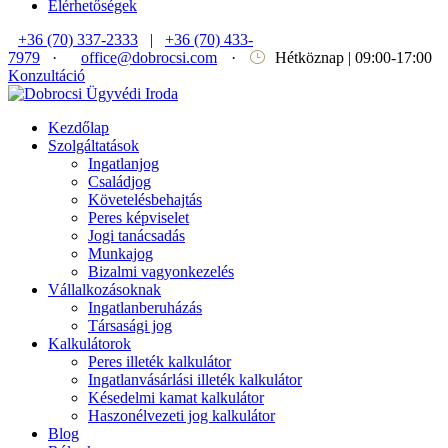
Elérhetőségek
+36 (70) 337-2333
|
+36 (70) 433-
7979
·
office@dobrocsi.com
·
Hétköznap | 09:00-17:00
Konzultáció
Kezdőlap
Szolgáltatások
Ingatlanjog
Családjog
Követelésbehajtás
Peres képviselet
Jogi tanácsadás
Munkajog
Bizalmi vagyonkezelés
Vállalkozásoknak
Ingatlanberuházás
Társasági jog
Kalkulátorok
Peres illeték kalkulátor
Ingatlanvásárlási illeték kalkulátor
Késedelmi kamat kalkulátor
Haszonélvezeti jog kalkulátor
Blog