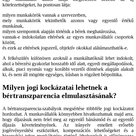
kötelezettségeket, ha pontosan látja:
milyen munkakörök vannak a szervezetben,
mely munkakörök tekinthetők azonos vagy egyenlő értékű
munkának,
milyen szempontok alapján történik a bérek meghatározása,
vannak-e indokolatlan eltérések az egyes munkavállalói csoportok
között,
és ezek az eltérések jogszerű, objektív okokkal alátámaszthatók-e.
A felkészülés különösen azoknál a munkáltatóknál lehet indokolt,
ahol a bérezési gyakorlat hosszabb idő alatt, egyedi megállapodások,
alkuk, piaci nyomás vagy korábbi vezetői döntések alapján alakult
ki, és nem áll mögötte egységes, írásban is rögzített bérpolitika.
Milyen jogi kockázatai lehetnek a
bértranszparencia elmulasztásának?
A bértranszparencia-szabályok megsértése többféle jogi kockázatot
hordozhat. A munkavállalók könnyebben hivatkozhatnak majd arra,
hogy díjazásuk nem felel meg az egyenlő bánásmód és az egyenlő
díjazás követelményének. Az irányelv emellett erősebb
jogérvényesítési eszközöket, kompenzációs lehetőségeket és a
bizonyítási teher munkáltatóra történő áthelyezését is előirányozza