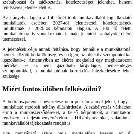
szabályozási és tájékoztatási kötelezettséget jelenthet, hanem
rendszeres jelentéstételt is.
Az irányelv alapján a 150 főnél több munkavállalót foglalkoztató
munkáltatók esetében 2027-től jelentéstételi kötelezettségek
indulhatnak a 2026-os béradatok alapján. A 100 fő feletti
munkáltatókra is vonatkozhatnak majd jelentési szabályok, eltérő
ütemezéssel.
A jelentések célja annak feltárása, hogy fennáll-e a munkáltatónál
nemek közötti bérkülönbség, és ha igen, az objektív szempontokkal
igazolható-e. Amennyiben az eltérés meghalad egy meghatározott
mértéket, és az nem igazolható tárgyilagos, nemsemleges
szempontokkal, a munkáltatónak korrekciós intézkedésekre lehet
szüksége.
Miért fontos időben felkészülni?
A bértranszparencia bevezetése nem pusztán annyit jelent, hogy a
munkáltató módosít néhány álláshirdetést. A szabályozás várhatóan
érinti a munkaszerződéseket, a belső bérpolitikát, a munkaköri
rendszert, a teljesítményértékelést, a HR-folyamatokat, valamint a
munkavállalói tájékoztatás rendjét is.
Egy munkáltató akkor tudja megfelelően kezelni az új