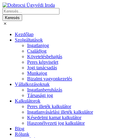
Kezdőlap
Szolgáltatások
Ingatlanjog
Családjog
Követelésbehajtás
Peres képviselet
Jogi tanácsadás
Munkajog
Bizalmi vagyonkezelés
Vállalkozásoknak
Ingatlanberuházás
Társasági jog
Kalkulátorok
Peres illeték kalkulátor
Ingatlanvásárlási illeték kalkulátor
Késedelmi kamat kalkulátor
Haszonélvezeti jog kalkulátor
Blog
Rólunk