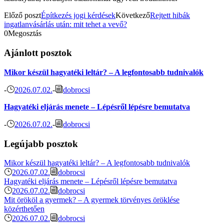
Előző poszt
Építkezés jogi kérdések
Következő
Rejtett hibák
ingatlanvásárlás után: mit tehet a vevő?
0
Megosztás
Ajánlott posztok
Mikor készül hagyatéki leltár? – A legfontosabb tudnivalók
-
2026.07.02.
-
dobrocsi
Hagyatéki eljárás menete – Lépésről lépésre bemutatva
-
2026.07.02.
-
dobrocsi
Legújabb posztok
Mikor készül hagyatéki leltár? – A legfontosabb tudnivalók
2026.07.02.
dobrocsi
Hagyatéki eljárás menete – Lépésről lépésre bemutatva
2026.07.02.
dobrocsi
Mit örököl a gyermek? – A gyermek törvényes öröklése
közérthetően
2026.07.02.
dobrocsi