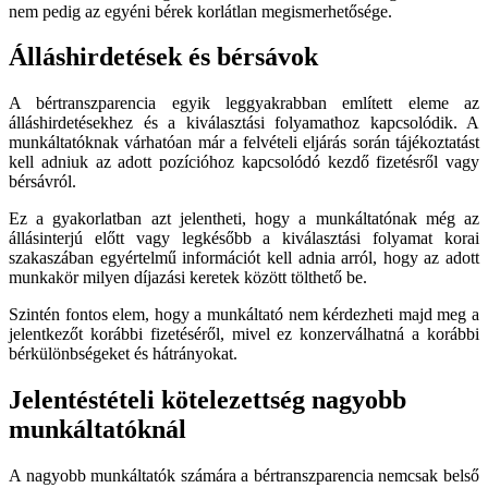
nem pedig az egyéni bérek korlátlan megismerhetősége.
Álláshirdetések és bérsávok
A bértranszparencia egyik leggyakrabban említett eleme az
álláshirdetésekhez és a kiválasztási folyamathoz kapcsolódik. A
munkáltatóknak várhatóan már a felvételi eljárás során tájékoztatást
kell adniuk az adott pozícióhoz kapcsolódó kezdő fizetésről vagy
bérsávról.
Ez a gyakorlatban azt jelentheti, hogy a munkáltatónak még az
állásinterjú előtt vagy legkésőbb a kiválasztási folyamat korai
szakaszában egyértelmű információt kell adnia arról, hogy az adott
munkakör milyen díjazási keretek között tölthető be.
Szintén fontos elem, hogy a munkáltató nem kérdezheti majd meg a
jelentkezőt korábbi fizetéséről, mivel ez konzerválhatná a korábbi
bérkülönbségeket és hátrányokat.
Jelentéstételi kötelezettség nagyobb
munkáltatóknál
A nagyobb munkáltatók számára a bértranszparencia nemcsak belső