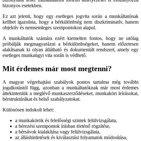
bizonyos esetekben.
Ez azt jelenti, hogy egy esetleges jogvita során a munkáltatónak
kellhet igazolnia, hogy a bérkülönbség nem diszkriminatív, hanem
objektív és nemsemleges szempontokon alapul.
A munkáltatók számára ezért kiemelten fontos, hogy ne utólag
próbálják megmagyarázni a bérkülönbségeket, hanem előzetesen
alakítsanak ki olyan átlátható és dokumentált rendszert, amely egy
esetleges munkaügyi vita során is védhető.
Mit érdemes már most megtenni?
A magyar végrehajtási szabályok pontos tartalma még további
jogalkotástól függ, azonban a munkáltatóknak már most érdemes
áttekinteniük a meglévő munkaszerződéseket, munkaköri leírásokat,
bérstruktúrákat és belső szabályzatokat.
Különösen indokolt lehet:
a munkakörök és felelősségi szintek felülvizsgálata,
a bérezési szempontok írásban történő rögzítése,
a bérsávok kialakítása vagy felülvizsgálata,
az álláshirdetések és kiválasztási folyamatok módosítása,