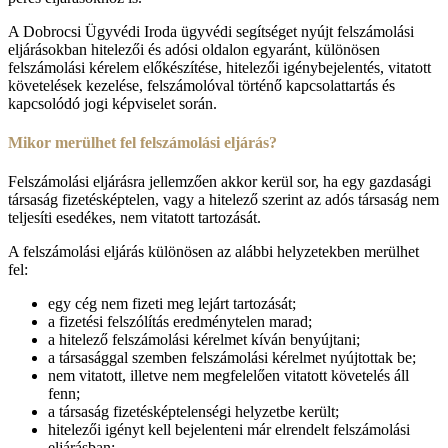
A Dobrocsi Ügyvédi Iroda ügyvédi segítséget nyújt felszámolási
eljárásokban hitelezői és adósi oldalon egyaránt, különösen
felszámolási kérelem előkészítése, hitelezői igénybejelentés, vitatott
követelések kezelése, felszámolóval történő kapcsolattartás és
kapcsolódó jogi képviselet során.
Mikor merülhet fel felszámolási eljárás?
Felszámolási eljárásra jellemzően akkor kerül sor, ha egy gazdasági
társaság fizetésképtelen, vagy a hitelező szerint az adós társaság nem
teljesíti esedékes, nem vitatott tartozását.
A felszámolási eljárás különösen az alábbi helyzetekben merülhet
fel:
egy cég nem fizeti meg lejárt tartozását;
a fizetési felszólítás eredménytelen marad;
a hitelező felszámolási kérelmet kíván benyújtani;
a társasággal szemben felszámolási kérelmet nyújtottak be;
nem vitatott, illetve nem megfelelően vitatott követelés áll
fenn;
a társaság fizetésképtelenségi helyzetbe került;
hitelezői igényt kell bejelenteni már elrendelt felszámolási
eljárásban;