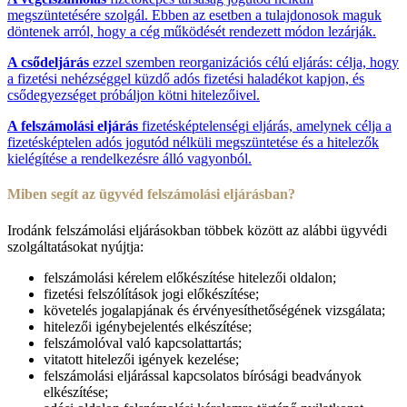
megszüntetésére szolgál. Ebben az esetben a tulajdonosok maguk
döntenek arról, hogy a cég működését rendezett módon lezárják.
A csődeljárás
ezzel szemben reorganizációs célú eljárás: célja, hogy
a fizetési nehézséggel küzdő adós fizetési haladékot kapjon, és
csődegyezséget próbáljon kötni hitelezőivel.
A felszámolási eljárás
fizetésképtelenségi eljárás, amelynek célja a
fizetésképtelen adós jogutód nélküli megszüntetése és a hitelezők
kielégítése a rendelkezésre álló vagyonból.
Miben segít az ügyvéd felszámolási eljárásban?
Irodánk felszámolási eljárásokban többek között az alábbi ügyvédi
szolgáltatásokat nyújtja:
felszámolási kérelem előkészítése hitelezői oldalon;
fizetési felszólítások jogi előkészítése;
követelés jogalapjának és érvényesíthetőségének vizsgálata;
hitelezői igénybejelentés elkészítése;
felszámolóval való kapcsolattartás;
vitatott hitelezői igények kezelése;
felszámolási eljárással kapcsolatos bírósági beadványok
elkészítése;