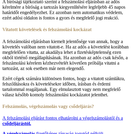
A bírósági tájékoztató szerint a felszámolási eljárásban az adós
kérelmére a bíróság a tartozás kiegyenlítésére legfeljebb 45 napos
határidőt engedélyezhet. Ez azonban nem automatikus védelem,
ezért adósi oldalon is fontos a gyors és megfelelő jogi reakció.
Vitatott követelések és felszámolási kockázat
A felszámolási eljárásban kiemelt jelentősége van annak, hogy a
követelés valóban nem vitatott-e. Ha az adós a követelést korábban
megfelelően vitatta, az akadálya lehet a fizetésképtelenség ezen
okból történő megállapításának. Ha azonban az adós csak későn, a
felszámolási kérelem kézhezvételét követően próbálja vitatni a
tartozást, az sok esetben már nem elegendő.
Ezért cégek számára különösen fontos, hogy a vitatott számlákra,
felszólításokra és követelésekre időben, írásban és érdemi
tartalommal reagáljanak. Egy elmulasztott vagy nem megfelelő
válasz később komoly felszámolási kockázatot jelenthet.
Felszámolás, végelszámolás vagy csődeljárás?
A felszámolási eljárást fontos elhatárolni a végelszámolástól és a
csődeljárástól.
A végelszámolás
fizetőképes társaság jogutód nélküli