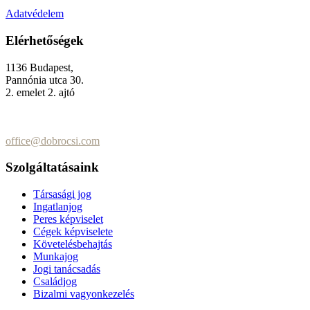
Adatvédelem
Elérhetőségek
1136 Budapest,
Pannónia utca 30.
2. emelet 2. ajtó
+36 (70) 337-2333
+36 (70) 433-7979
office@dobrocsi.com
Szolgáltatásaink
Társasági jog
Ingatlanjog
Peres képviselet
Cégek képviselete
Követelésbehajtás
Munkajog
Jogi tanácsadás
Családjog
Bizalmi vagyonkezelés