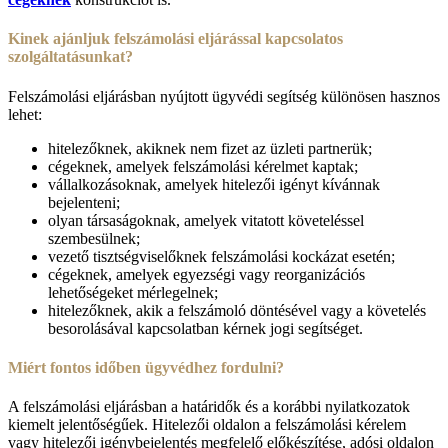
Kinek ajánljuk felszámolási eljárással kapcsolatos
szolgáltatásunkat?
Felszámolási eljárásban nyújtott ügyvédi segítség különösen hasznos
lehet:
hitelezőknek, akiknek nem fizet az üzleti partnerük;
cégeknek, amelyek felszámolási kérelmet kaptak;
vállalkozásoknak, amelyek hitelezői igényt kívánnak
bejelenteni;
olyan társaságoknak, amelyek vitatott követeléssel
szembesülnek;
vezető tisztségviselőknek felszámolási kockázat esetén;
cégeknek, amelyek egyezségi vagy reorganizációs
lehetőségeket mérlegelnek;
hitelezőknek, akik a felszámoló döntésével vagy a követelés
besorolásával kapcsolatban kérnek jogi segítséget.
Miért fontos időben ügyvédhez fordulni?
A felszámolási eljárásban a határidők és a korábbi nyilatkozatok
kiemelt jelentőségűek. Hitelezői oldalon a felszámolási kérelem
vagy hitelezői igénybejelentés megfelelő előkészítése, adósi oldalon