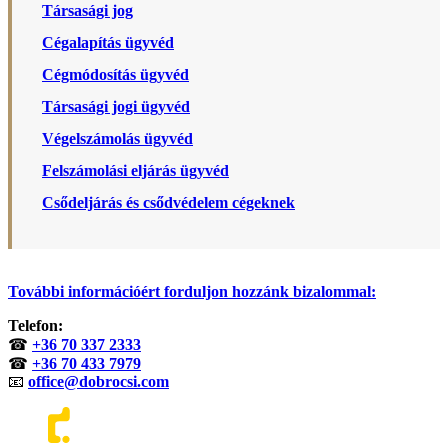
Társasági jog
Cégalapítás ügyvéd
Cégmódosítás ügyvéd
Társasági jogi ügyvéd
Végelszámolás ügyvéd
Felszámolási eljárás ügyvéd
Csődeljárás és csődvédelem cégeknek
További információért forduljon hozzánk bizalommal:
Telefon:
☎
+36 70 337 2333
☎
+36 70 433 7979
📧
office@dobrocsi.com