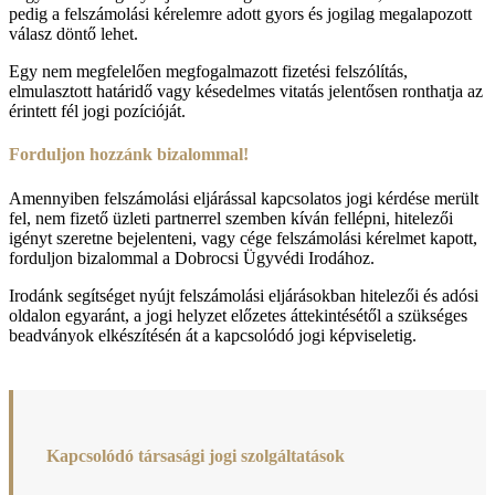
pedig a felszámolási kérelemre adott gyors és jogilag megalapozott
válasz döntő lehet.
Egy nem megfelelően megfogalmazott fizetési felszólítás,
elmulasztott határidő vagy késedelmes vitatás jelentősen ronthatja az
érintett fél jogi pozícióját.
Forduljon hozzánk bizalommal!
Amennyiben felszámolási eljárással kapcsolatos jogi kérdése merült
fel, nem fizető üzleti partnerrel szemben kíván fellépni, hitelezői
igényt szeretne bejelenteni, vagy cége felszámolási kérelmet kapott,
forduljon bizalommal a Dobrocsi Ügyvédi Irodához.
Irodánk segítséget nyújt felszámolási eljárásokban hitelezői és adósi
oldalon egyaránt, a jogi helyzet előzetes áttekintésétől a szükséges
beadványok elkészítésén át a kapcsolódó jogi képviseletig.
Kapcsolódó társasági jogi szolgáltatások