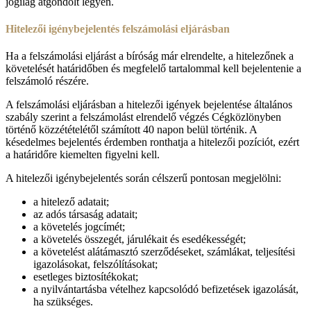
jogilag átgondolt legyen.
Hitelezői igénybejelentés felszámolási eljárásban
Ha a felszámolási eljárást a bíróság már elrendelte, a hitelezőnek a
követelését határidőben és megfelelő tartalommal kell bejelentenie a
felszámoló részére.
A felszámolási eljárásban a hitelezői igények bejelentése általános
szabály szerint a felszámolást elrendelő végzés Cégközlönyben
történő közzétételétől számított 40 napon belül történik. A
késedelmes bejelentés érdemben ronthatja a hitelezői pozíciót, ezért
a határidőre kiemelten figyelni kell.
A hitelezői igénybejelentés során célszerű pontosan megjelölni:
a hitelező adatait;
az adós társaság adatait;
a követelés jogcímét;
a követelés összegét, járulékait és esedékességét;
a követelést alátámasztó szerződéseket, számlákat, teljesítési
igazolásokat, felszólításokat;
esetleges biztosítékokat;
a nyilvántartásba vételhez kapcsolódó befizetések igazolását,
ha szükséges.