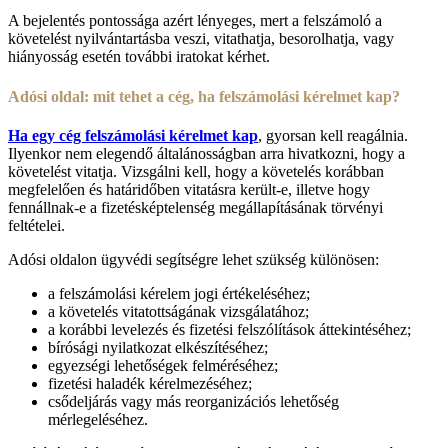
A bejelentés pontossága azért lényeges, mert a felszámoló a
követelést nyilvántartásba veszi, vitathatja, besorolhatja, vagy
hiányosság esetén további iratokat kérhet.
Adósi oldal: mit tehet a cég, ha felszámolási kérelmet kap?
Ha egy cég felszámolási kérelmet kap
, gyorsan kell reagálnia.
Ilyenkor nem elegendő általánosságban arra hivatkozni, hogy a
követelést vitatja. Vizsgálni kell, hogy a követelés korábban
megfelelően és határidőben vitatásra került-e, illetve hogy
fennállnak-e a fizetésképtelenség megállapításának törvényi
feltételei.
Adósi oldalon ügyvédi segítségre lehet szükség különösen:
a felszámolási kérelem jogi értékeléséhez;
a követelés vitatottságának vizsgálatához;
a korábbi levelezés és fizetési felszólítások áttekintéséhez;
bírósági nyilatkozat elkészítéséhez;
egyezségi lehetőségek felméréséhez;
fizetési haladék kérelmezéséhez;
csődeljárás vagy más reorganizációs lehetőség
mérlegeléséhez.