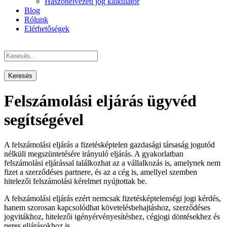
Haszonélvezeti jog kalkulátor
Blog
Rólunk
Elérhetőségek
Felszámolási eljárás ügyvéd
segítségével
A felszámolási eljárás a fizetésképtelen gazdasági társaság jogutód
nélküli megszüntetésére irányuló eljárás. A gyakorlatban
felszámolási eljárással találkozhat az a vállalkozás is, amelynek nem
fizet a szerződéses partnere, és az a cég is, amellyel szemben
hitelezői felszámolási kérelmet nyújtottak be.
A felszámolási eljárás ezért nemcsak fizetésképtelenségi jogi kérdés,
hanem szorosan kapcsolódhat követelésbehajtáshoz, szerződéses
jogvitákhoz, hitelezői igényérvényesítéshez, cégjogi döntésekhez és
peres eljárásokhoz is.