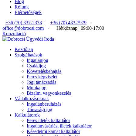
Blog
Rólunk
Elérhetőségek
+36 (70) 337-2333
|
+36 (70) 433-7979
·
office@dobrocsi.com
·
Hétköznap | 09:00-17:00
Konzultáció
Kezdőlap
Szolgáltatások
Ingatlanjog
Családjog
Követelésbehajtás
Peres képviselet
Jogi tanácsadás
Munkajog
Bizalmi vagyonkezelés
Vállalkozásoknak
Ingatlanberuházás
Társasági jog
Kalkulátorok
Peres illeték kalkulátor
Ingatlanvásárlási illeték kalkulátor
Késedelmi kamat kalkulátor