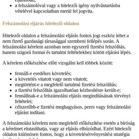
a felszámolóval vagy a hitelezői igény nyilvántartásba
vételével kapcsolatban merül fel jogvita.
Felszámolási eljárás hitelezői oldalon
Hitelezői oldalon a felszámolási eljárás fontos jogi eszköz lehet a
nem fizető gazdasági társasággal szembeni fellépés során. A
felszámolási kérelem azonban nem egyszerű fizetési felszólítás,
hanem szigorú formai és tartalmi feltételekhez kötött eljárási lépés.
A kérelem előkészítése előtt vizsgálni kell többek között:
fennáll-e esedékes követelés;
a követelés vitatott vagy nem vitatott;
megtörtént-e a megfelelő tartalmú fizetési felszólítás;
a fizetési felszólítás igazolhatóan kézbesítésre került-e;
fennállnak-e a felszámolási eljárás megindításának törvényi
feltételei;
célszerűbb-e fizetési meghagyásos, peres vagy felszámolási
eljárást indítani.
A felszámolási kérelem nem megfelelő előkészítése esetén a bíróság
a kérelmet elutasíthatja, vagy az eljárás elhúzódhat. Ezért hitelezői
oldalon különösen fontos, hogy a követelésérvényesítési stratégia