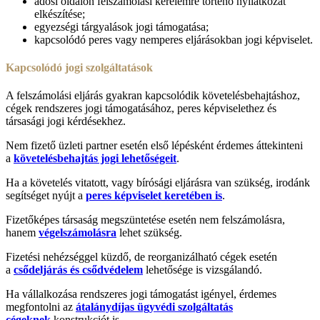
adósi oldalon felszámolási kérelemre történő nyilatkozat
elkészítése;
egyezségi tárgyalások jogi támogatása;
kapcsolódó peres vagy nemperes eljárásokban jogi képviselet.
Kapcsolódó jogi szolgáltatások
A felszámolási eljárás gyakran kapcsolódik követelésbehajtáshoz,
cégek rendszeres jogi támogatásához, peres képviselethez és
társasági jogi kérdésekhez.
Nem fizető üzleti partner esetén első lépésként érdemes áttekinteni
a
követelésbehajtás jogi lehetőségeit
.
Ha a követelés vitatott, vagy bírósági eljárásra van szükség, irodánk
segítséget nyújt a
peres képviselet keretében is
.
Fizetőképes társaság megszüntetése esetén nem felszámolásra,
hanem
végelszámolásra
lehet szükség.
Fizetési nehézséggel küzdő, de reorganizálható cégek esetén
a
csődeljárás és csődvédelem
lehetősége is vizsgálandó.
Ha vállalkozása rendszeres jogi támogatást igényel, érdemes
megfontolni az
átalánydíjas ügyvédi szolgáltatás
cégeknek
konstrukciót is.