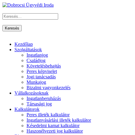
Kezdőlap
Szolgáltatások
Ingatlanjog
Családjog
Követelésbehajtás
Peres képviselet
Jogi tanácsadás
Munkajog
Bizalmi vagyonkezelés
Vállalkozásoknak
Ingatlanberuházás
Társasági jog
Kalkulátorok
Peres illeték kalkulátor
Ingatlanvásárlási illeték kalkulátor
Késedelmi kamat kalkulátor
Haszonélvezeti jog kalkulátor